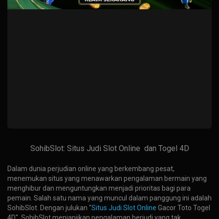
SohibSlot: Situs Judi Slot Online dan Togel 4D
Dalam dunia perjudian online yang berkembang pesat,
menemukan situs yang menawarkan pengalaman bermain yang
menghibur dan menguntungkan menjadi prioritas bagi para
pemain. Salah satu nama yang muncul dalam panggung ini adalah
SohibSlot. Dengan julukan "
Situs Judi Slot Online
Gacor Toto Togel
4D", SohibSlot menjanjikan pengalaman berjudi yang tak