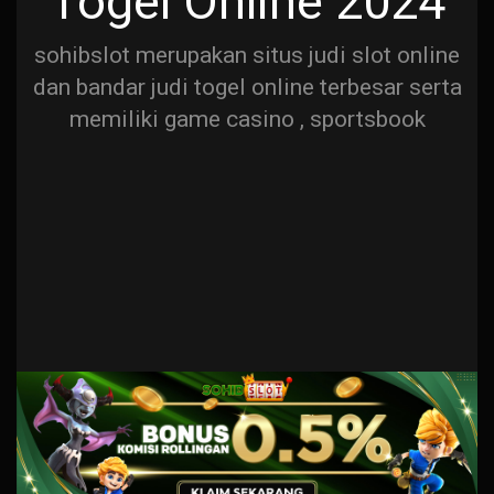
Togel Online 2024
sohibslot merupakan situs judi slot online
dan bandar judi togel online terbesar serta
memiliki game casino , sportsbook