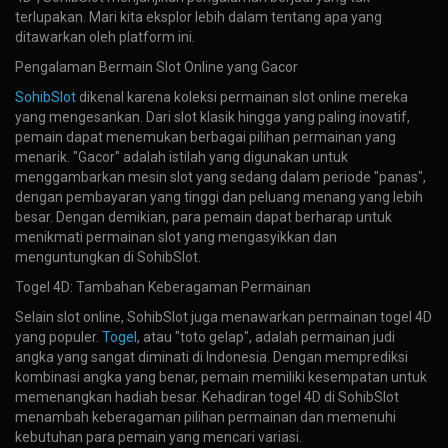
terlupakan. Mari kita eksplor lebih dalam tentang apa yang
ditawarkan oleh platform ini.
Pengalaman Bermain Slot Online yang Gacor
SohibSlot
dikenal karena koleksi permainan slot online mereka
yang mengesankan. Dari slot klasik hingga yang paling inovatif,
pemain dapat menemukan berbagai pilihan permainan yang
menarik. "Gacor" adalah istilah yang digunakan untuk
menggambarkan mesin slot yang sedang dalam periode "panas",
dengan pembayaran yang tinggi dan peluang menang yang lebih
besar. Dengan demikian, para pemain dapat berharap untuk
menikmati permainan slot yang mengasyikkan dan
menguntungkan di SohibSlot.
Togel 4D: Tambahan Keberagaman Permainan
Selain slot online, SohibSlot juga menawarkan permainan togel 4D
yang populer.
Togel
, atau "toto gelap", adalah permainan judi
angka yang sangat diminati di Indonesia. Dengan memprediksi
kombinasi angka yang benar, pemain memiliki kesempatan untuk
memenangkan hadiah besar. Kehadiran togel 4D di SohibSlot
menambah keberagaman pilihan permainan dan memenuhi
kebutuhan para pemain yang mencari variasi.